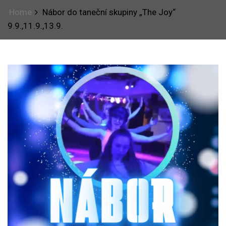
Home
Nábor do taneční skupiny „The Joy“
9.9.,11.9.,13.9.