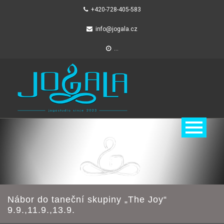
+420-728-405-583
info@jogala.cz
...
Skip
to
content
Nábor do taneční skupiny „The Joy“
9.9.,11.9.,13.9.